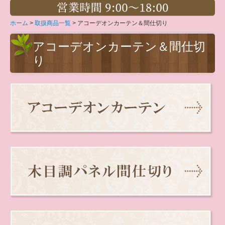
クロス（壁紙）＆ガラスフィルム
ホーム
取扱商品一覧
アコーデオンカーテン＆間仕切り
カーペット＆床工事
アコーデオンカーテン＆間仕切
アコーデオンカーテン＆間仕切り
り
インテリア小物
インテリア特得情報
インテリアでウイルス対策
カラーコーディネートのポイント
夏の暑さ対策・節電
ペットにもやさしいインテリア
冬の節電-省エネ・ウォームビズ
インテリアで花粉症対策
光のパワーで心地よい暮らし