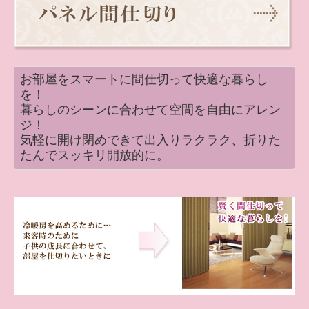
カーテンのお手入れ
店舗紹介
お部屋をスマートに間仕切って快適な暮らし
店舗紹介（アクセス）
を！
会社紹介
暮らしのシーンに合わせて空間を自由にアレン
ジ！
新築・増改築ご予定の方
気軽に開け閉めできて出入りラクラク、折りた
たんでスッキリ開放的に。
ご依頼の流れ