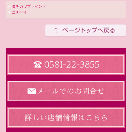
■
タチカワブラインド
■
ニチベイ