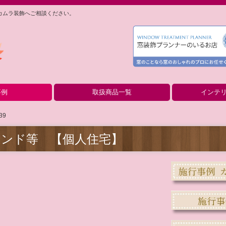
ナカムラ装飾へご相談ください。
事例
取扱商品一覧
インテ
ド【個人住宅】
ド【店舗施設】
個人住宅】
店舗施設】
カーテン＆シェード
ブラインド＆ロールスクリーン
クロス（壁紙）＆ガラスフィルム
カーペット＆床工事
アコーデオンカーテン＆間仕切り
インテリア小物
インテリアでウ
カラーコーディ
夏の暑さ対策・
ペットにもやさ
冬の節電-省エ
インテリアで花
光のパワーで心
カーテンのお手
39
インド等 【個人住宅】