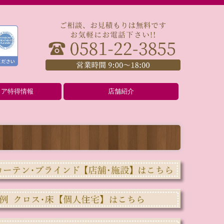
リア特得情報
店舗紹介
イルス対策
ネートのポイント
節電
しいインテリア
ネ・ウォームビズ
粉症対策
地よい暮らし
入れ
店舗紹介（アクセス）
会社紹介
新築・増改築ご予定の方
ご依頼の流れ